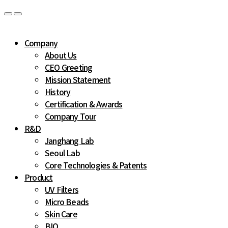
Company
About Us
CEO Greeting
Mission Statement
History
Certification & Awards
Company Tour
R&D
Janghang Lab
Seoul Lab
Core Technologies & Patents
Product
UV Filters
Micro Beads
Skin Care
BIO