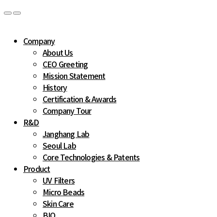
Company
About Us
CEO Greeting
Mission Statement
History
Certification & Awards
Company Tour
R&D
Janghang Lab
Seoul Lab
Core Technologies & Patents
Product
UV Filters
Micro Beads
Skin Care
BIO