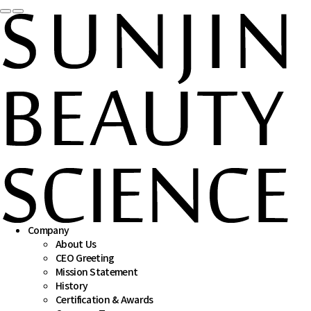
 
 
Company
About Us
CEO Greeting
Mission Statement
History
Certification & Awards