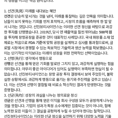
의 행동을 이끄는 핵심 원칙입니다. 
1. 선견(先見): 미래를 내다보는 혜안
선견
은 단순히 앞서가는 것을 넘어, 미래를 통찰하는 깊은 안목을 의미합니다. 
남들이 보지 못하는 기회를 먼저 포착하고, 시장의 흐름을 예측하여 한 발 앞
서 나가는 것입니다. 선진뷰티사이언스는 이러한 선견 정신을 바탕으로 과감
한 투자를 단행했습니다. 2019년, 당시 연 매출액을 훨씬 뛰어넘는 
500억 원
을 투자해 장항공장을 준공한 것이 대표적인 사례입니다. 국내 화장품 소재 업
체로는 처음으로 
FDA 기준
에 맞춰 공장을 설계하고 심사를 통과함으로써, 글
로벌 시장에서 경쟁할 수 있는 독보적인 기술력과 생산 능력을 확보했습니다. 
이는 단기적인 이익보다는 미래의 성장을 위한 전략적인 선택이었습니다. 
2. 선행(先行): 생각에서 행동으로
선행
은 선견을 통해 얻은 기회를 말로만 그치지 않고, 과감하게 실행하는 힘을 
의미합니다. 아무리 좋은 아이디어가 있어도 실행력이 부족하면 현실이 될 수 
없습니다. 선진뷰티사이언스는 장항 공장 투자 결정에서 보여 주었듯이, 불확
실한 상황에서도 과감하게 행동으로 옮기는 용기와 추진력을 갖추고 있습니
다. 이는 선견과 선행이 결합될 때 비로소 혁신적인 결과가 탄생한다는 것을 
증명합니다. 
3. 선균(先均): 성장의 과실을 나누는 정의로운 정신
선균
은 선견과 선행을 통해 얻은 이익을 회사 구성원 모두가 공정하게 나누는 
것을 뜻합니다. 기업의 성과가 특정 소수에게만 집중되는 것이 아니라, 함께 
노력한 모든 이들이 그 결실을 공평하게 누릴 수 있어야 한다는 철학입니다. 
선진뷰티사이언스는 이러한 선균 정신을 실천하기 위해 다양한 노력을 기울