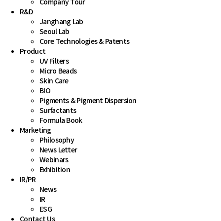
Company Tour
R&D
Janghang Lab
Seoul Lab
Core Technologies & Patents 
Product
UV Filters
Micro Beads
Skin Care
BIO
Pigments & Pigment Dispersion
Surfactants
Formula Book
Marketing
Philosophy
News Letter
Webinars
Exhibition
IR
/
PR
News
IR
ESG
Contact Us