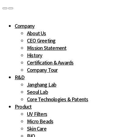
Company
About Us
CEO Greeting
Mission Statement
History
Certification & Awards
Company Tour
R&D
Janghang Lab
Seoul Lab
Core Technologies & Patents
Product
UV Filters
Micro Beads
Skin Care
BIO