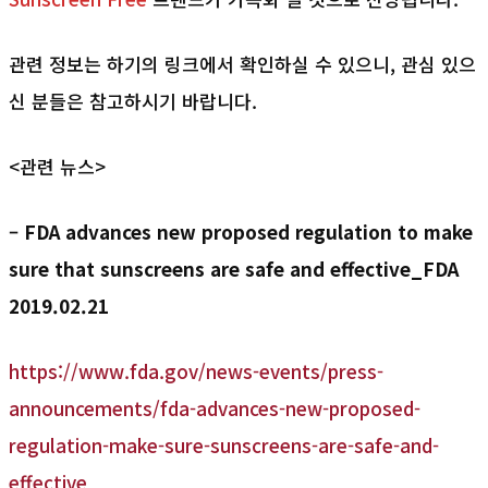
관련 정보는 하기의 링크에서 확인하실 수 있으니, 관심 있으
신 분들은 참고하시기 바랍니다.
<관련 뉴스>
– FDA advances new proposed regulation to make
sure that sunscreens are safe and effective
_FDA
2019.02.21
https://www.fda.gov/news-events/press-
announcements/fda-advances-new-proposed-
regulation-make-sure-sunscreens-are-safe-and-
effective