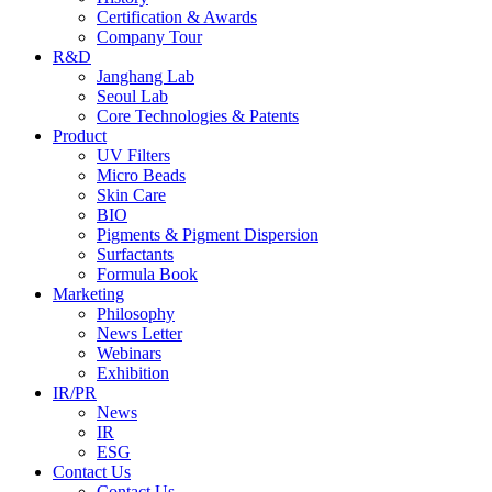
Certification & Awards
Company Tour
R&D
Janghang Lab
Seoul Lab
Core Technologies & Patents
Product
UV Filters
Micro Beads
Skin Care
BIO
Pigments & Pigment Dispersion
Surfactants
Formula Book
Marketing
Philosophy
News Letter
Webinars
Exhibition
IR
/
PR
News
IR
ESG
Contact Us
Contact Us