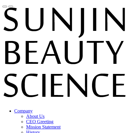
Company
About Us
CEO Greeting
Mission Statement
History