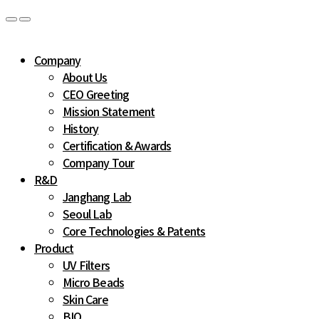
Company
About Us
CEO Greeting
Mission Statement
History
Certification & Awards
Company Tour
R&D
Janghang Lab
Seoul Lab
Core Technologies & Patents
Product
UV Filters
Micro Beads
Skin Care
BIO