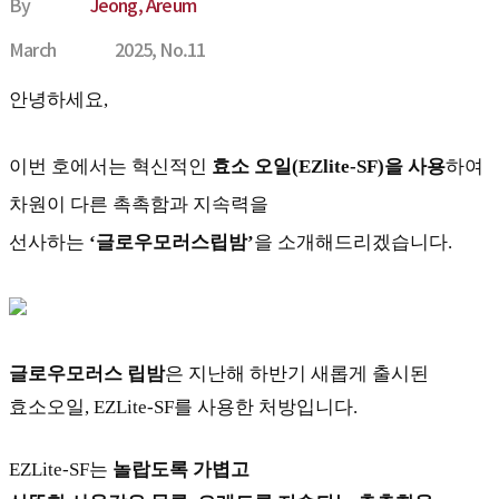
By
 
Jeong, Areum
March
 
2025, No.11
안녕하세요,
이번 호에서는 혁신적인 
효소 오일(EZlite-SF)을 사용
하여 
차원이 다른 촉촉함과 지속력을 
선사하는 
‘글로우모러스립밤’
을 소개해드리겠습니다.
글로우모러스
 
립밤
은
 
지난해 하반기 새롭게 출시된 
효소오일, EZLite-SF를 사용한 처방입니다.
EZLite-SF는 
놀랍도록 가볍고 