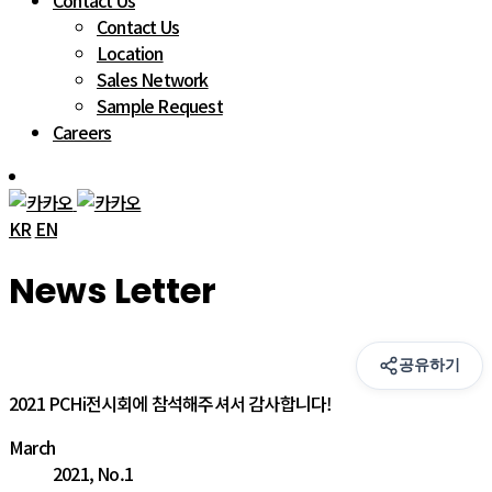
Contact Us
Contact Us
Location
Sales Network
Sample Request
Careers
 
KR
 
EN
 News Letter 
공유하기
2021 PCHi전시회에 참석해주셔서 감사합니다!
March
2021, No.1