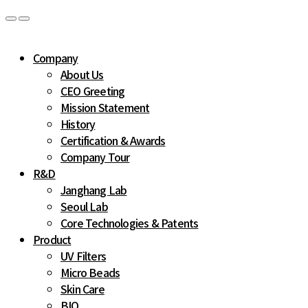
Company
About Us
CEO Greeting
Mission Statement
History
Certification & Awards
Company Tour
R&D
Janghang Lab
Seoul Lab
Core Technologies & Patents
Product
UV Filters
Micro Beads
Skin Care
BIO