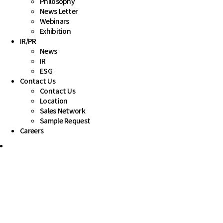
Philosophy
News Letter
Webinars
Exhibition
IR
/
PR
News
IR
ESG
Contact Us
Contact Us
Location
Sales Network
Sample Request
Careers