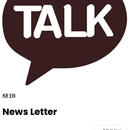
KR
EN
News Letter