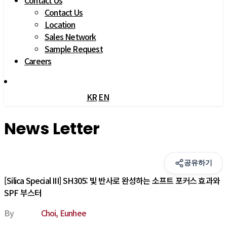
Contact Us
Contact Us
Location
Sales Network
Sample Request
Careers
KR
EN
News Letter
공유하기
[Silica Special III] SH305: 빛 반사로 완성하는 소프트 포커스 효과와
SPF 부스터
By
Choi, Eunhee