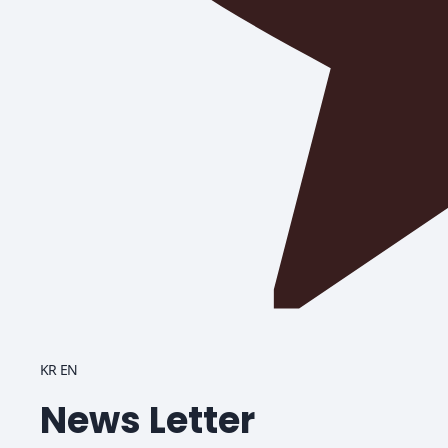
KR
 
EN
 News Letter 