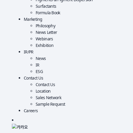
Surfactants
Formula Book
Marketing
Philosophy
News Letter
Webinars
Exhibition
IR
/
PR
News
IR
ESG
Contact Us
Contact Us
Location
Sales Network
Sample Request
Careers