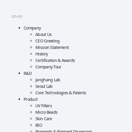
 
 
Company
About Us
CEO Greeting
Mission Statement
History
Certification & Awards
Company Tour
R&D
Janghang Lab
Seoul Lab
Core Technologies & Patents 
Product
UV Filters
Micro Beads
Skin Care
BIO
Pigments & Pigment Dispersion