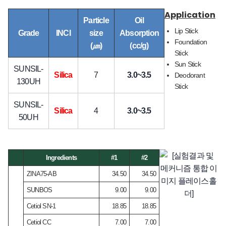
Application
Particle 
Oil 
Lip Stick
Grade
INCI
size 
Absorption 
Foundation 
(㎛)
(cc/g)
Stick
Sun Stick
SUNSIL-
Silica
7
3.0~3.5
Deodorant 
130UH
Stick
SUNSIL-
Silica
4
3.0~3.5
50UH
Ingredients
#1
#2
ZINA75-AB
34.50
34.50
SUNBOS
9.00
9.00
Cetiol SN-1
18.85
18.85
Cetiol CC
7.00
7.00