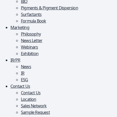
BIO
Pigments & Pigment Dispersion
Surfactants
Formula Book
Marketing
Philosophy
News Letter
Webinars
Exhibition
IR
/
PR
News
IR
ESG
Contact Us
Contact Us
Location
Sales Network
Sample Request