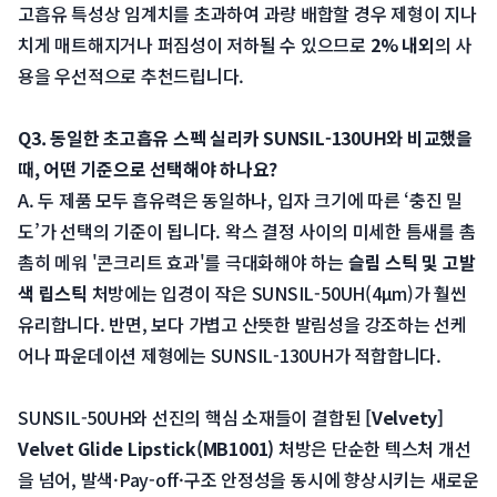
고흡유 특성상 임계치를 초과하여 과량 배합할 경우 제형이 지나
치게 매트해지거나 퍼짐성이 저하될 수 있으므로 
2% 내외
의 사
용을 우선적으로 추천드립니다.
Q3. 동일한 초고흡유 스펙 실리카 SUNSIL-130UH와 비교했을 
때, 어떤 기준으로 선택해야 하나요?
 A. 두 제품 모두 흡유력은 동일하나, 입자 크기에 따른 ‘충진 밀
도’가 선택의 기준이 됩니다. 왁스 결정 사이의 미세한 틈새를 촘
촘히 메워 '콘크리트 효과'를 극대화해야 하는 
슬림 스틱 및 고발
색 립스틱
 처방에는 입경이 작은 SUNSIL-50UH(4μm)가 훨씬 
유리합니다. 반면, 보다 가볍고 산뜻한 발림성을 강조하는 선케
어나 파운데이션 제형에는 SUNSIL-130UH가 적합합니다.
 SUNSIL-50UH와 선진의 핵심 소재들이 결합된 
[Velvety] 
Velvet Glide Lipstick(MB1001)
 처방은 단순한 텍스처 개선
을 넘어, 발색·Pay-off·구조 안정성을 동시에 향상시키는 새로운 