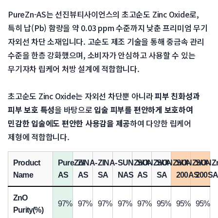
 PureZn-AS는 선진뷰티사이언스의 초고순도 Zinc Oxide로, 
특히 납(Pb) 함량을 약 0.03 ppm 수준까지 낮춘 프리미엄 무기 
자외선 차단 소재입니다. 고순도 제조 기술을 통해 중금속 관리 
수준을 한층 강화했으며, 소비자가 안심하고 사용할 수 있는 
무기자차 립케어 처방 설계에 적합합니다.
 초고순도 Zinc Oxide는 자외선 차단뿐 아니라 
피부 친화성과 
피부 보호 특성
을 바탕으로 
입술 피부를 편안하게 보호하여 
민감한 입술에도 편안한 사용감을 제공
하여 다양한 립케어 
제형에 적합합니다.
Product 
PureZn-
ZINA-
ZINA-
SUNZnO-
SUNZnO-
SUNZnO-
SUNZnO-
SUNZ
Name
AS
AS
SA
NAS
AS
SA
200AS
200SA
ZnO 
97%
97%
97%
97%
97%
95%
95%
95%
Purity(%)